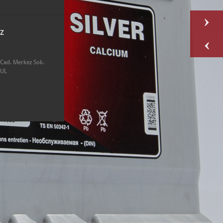
IZ
Cad. Merkez Sok.
BUL