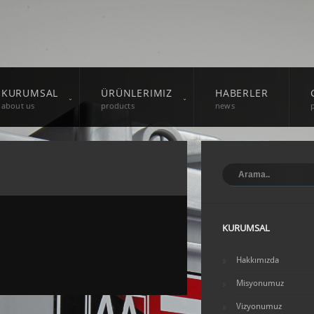
KURUMSAL
ÜRÜNLERIMIZ
HABERLER
about us
products
news
KURUMSAL
Hakkımızda
Misyonumuz
Vizyonumuz