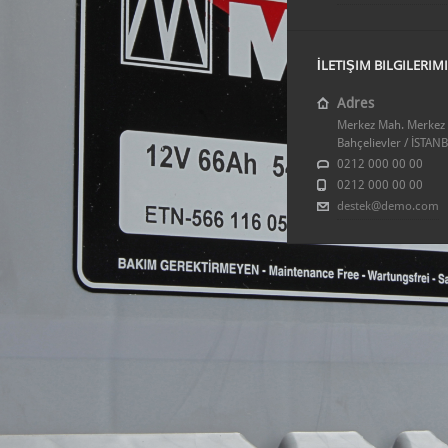
İLETIŞIM BILGILERIM
Adres
Merkez Mah. Merkez 
Bahçelievler / İSTAN
0212 000 00 00
0212 000 00 00
destek@demo.com